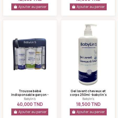
Ajouter au panier
Ajouter au panier
Trousse bébé indisponsable garçon -babylin's
Gel lavant cheveux
Trousse bébé
Gel lavant cheveux et
indisponsable garçon -
corps 250ml -babylin's
babylin's
Babylin's
Babylin's
40,000 TND
18,500 TND
Ajouter au panier
Ajouter au panier