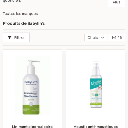
quotidien.
Plus
Toutes les marques
Produits de Babylin's
Filtrer
Choisir
1-6 / 6
Liniment oléo-calcaire soin du siège 250ml -babylin's
Moustix anti-moust
Liniment oléo-calcaire
Moustix anti-moustiques