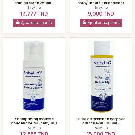
soin du siège 250ml -
spray repulsif et apaisant
babylin's
100ml -babylin's
Babylin's
Babylin's
13,777 TND
9,000 TND
Ajouter au panier
Ajouter au panier
Shampooing mousse douceur 150ml -babylin's
Huile de massage c
Shampooing mousse
Huile de massage corps et
douceur 150ml -babylin's
cuir chevelu 100ml -
babylin's
Babylin's
Babylin's
12,888 TND
15,000 TND