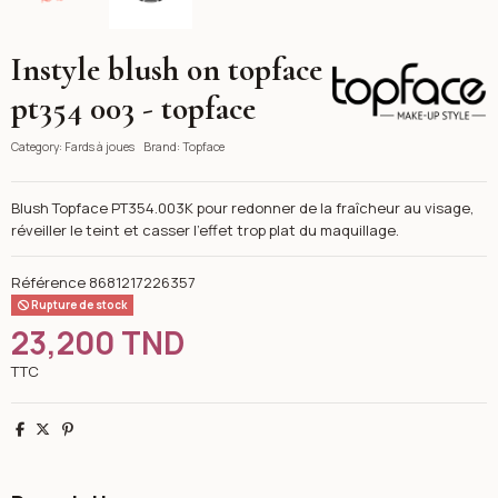
Instyle blush on topface
Topface
pt354 003 - topface
Category:
Fards à joues
Brand:
Topface
Blush Topface PT354.003K pour redonner de la fraîcheur au visage,
réveiller le teint et casser l'effet trop plat du maquillage.
Référence
8681217226357
Rupture de stock
23,200 TND
TTC
Partager
Tweet
Pinterest