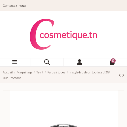
Aller au contenu principal
Contactez-nous
cosmetique.tn
0
Accueil
Maquillage
Teint
Fards à joues
Instyle blush on topface pt354
003 - topface