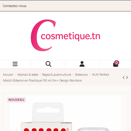
Aller au contenu principal
Contactez-nous
cosmetique.tn
0
Accueil
Maman & bébé
Repas & puériculture
Biberons
NUK Perfect
Match Biberon en Plastique 150 ml 0m+ Design Rainbow
NOUVEAU