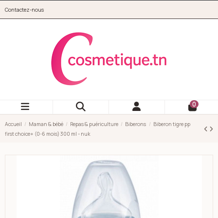
Aller au contenu principal
Contactez-nous
cosmetique.tn
0
Accueil
Maman & bébé
Repas & puériculture
Biberons
Biberon tigre pp
first choice+ (0-6 mois) 300 ml - nuk