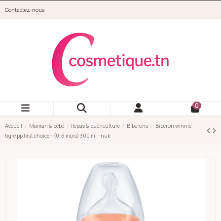
Aller au contenu principal
Contactez-nous
cosmetique.tn
0
Accueil
Maman & bébé
Repas & puériculture
Biberons
Biberon winnie -
tigre pp first choice+ (0-6 mois) 300 ml - nuk