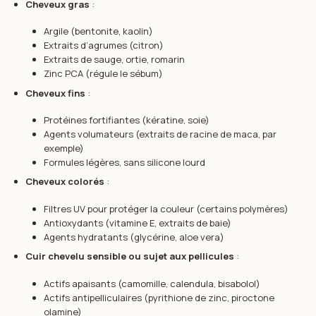
Cheveux gras
:
Argile (bentonite, kaolin)
Extraits d’agrumes (citron)
Extraits de sauge, ortie, romarin
Zinc PCA (régule le sébum)
Cheveux fins
:
Protéines fortifiantes (kératine, soie)
Agents volumateurs (extraits de racine de maca, par
exemple)
Formules légères, sans silicone lourd
Cheveux colorés
:
Filtres UV pour protéger la couleur (certains polymères)
Antioxydants (vitamine E, extraits de baie)
Agents hydratants (glycérine, aloe vera)
Cuir chevelu sensible ou sujet aux pellicules
:
Actifs apaisants (camomille, calendula, bisabolol)
Actifs antipelliculaires (pyrithione de zinc, piroctone
olamine)