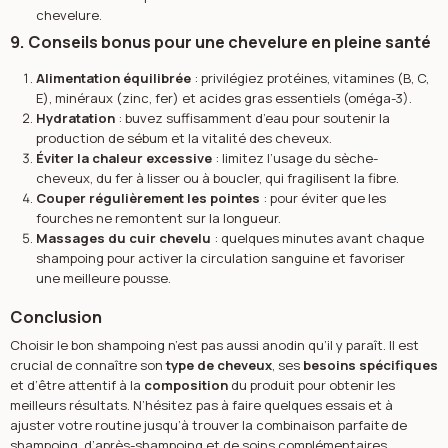
chevelure.
9. Conseils bonus pour une chevelure en pleine santé
Alimentation équilibrée
: privilégiez protéines, vitamines (B, C,
E), minéraux (zinc, fer) et acides gras essentiels (oméga-3).
Hydratation
: buvez suffisamment d’eau pour soutenir la
production de sébum et la vitalité des cheveux.
Éviter la chaleur excessive
: limitez l’usage du sèche-
cheveux, du fer à lisser ou à boucler, qui fragilisent la fibre.
Couper régulièrement les pointes
: pour éviter que les
fourches ne remontent sur la longueur.
Massages du cuir chevelu
: quelques minutes avant chaque
shampoing pour activer la circulation sanguine et favoriser
une meilleure pousse.
Conclusion
Choisir le bon shampoing n’est pas aussi anodin qu’il y paraît. Il est
crucial de connaître son
type de cheveux
, ses
besoins spécifiques
et d’être attentif à la
composition
du produit pour obtenir les
meilleurs résultats. N’hésitez pas à faire quelques essais et à
ajuster votre routine jusqu’à trouver la combinaison parfaite de
shampoing, d’après-shampoing et de soins complémentaires