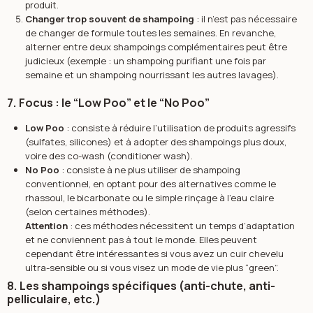
produit.
Changer trop souvent de shampoing
: il n’est pas nécessaire
de changer de formule toutes les semaines. En revanche,
alterner entre deux shampoings complémentaires peut être
judicieux (exemple : un shampoing purifiant une fois par
semaine et un shampoing nourrissant les autres lavages).
7. Focus : le “Low Poo” et le “No Poo”
Low Poo
: consiste à réduire l’utilisation de produits agressifs
(sulfates, silicones) et à adopter des shampoings plus doux,
voire des co-wash (conditioner wash).
No Poo
: consiste à ne plus utiliser de shampoing
conventionnel, en optant pour des alternatives comme le
rhassoul, le bicarbonate ou le simple rinçage à l’eau claire
(selon certaines méthodes).
Attention
: ces méthodes nécessitent un temps d’adaptation
et ne conviennent pas à tout le monde. Elles peuvent
cependant être intéressantes si vous avez un cuir chevelu
ultra-sensible ou si vous visez un mode de vie plus “green”.
8. Les shampoings spécifiques (anti-chute, anti-
pelliculaire, etc.)