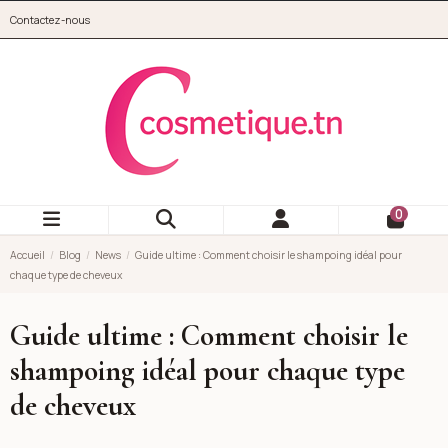
Aller au contenu principal
Contactez-nous
cosmetique.tn
0
Accueil
Blog
News
Guide ultime : Comment choisir le shampoing idéal pour
chaque type de cheveux
Guide ultime : Comment choisir le
shampoing idéal pour chaque type
de cheveux