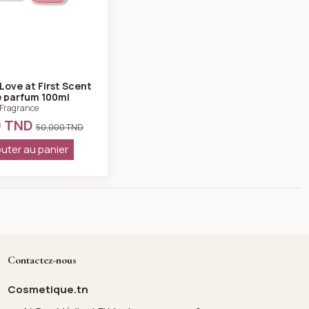
Love at First Scent
e parfum 100ml
Fragrance
0 TND
50,000 TND
uter au panier
Contactez-nous
Cosmetique.tn