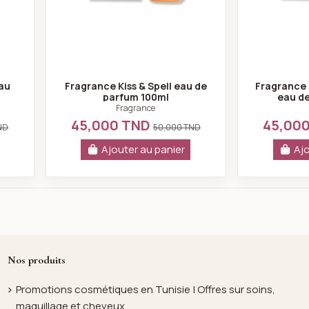
au
Fragrance Kiss & Spell eau de
Fragrance 
parfum 100ml
eau d
Fragrance
45,000 TND
45,00
ND
50,000 TND
Ajouter au panier
Ajo
Nos produits
Promotions cosmétiques en Tunisie | Offres sur soins,
maquillage et cheveux