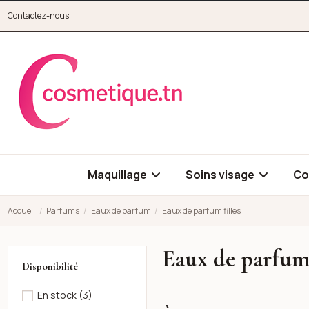
Aller au contenu principal
Contactez-nous
cosmetique.tn
Maquillage
Soins visage
Co
Accueil
Parfums
Eaux de parfum
Eaux de parfum filles
Eaux de parfum 
Disponibilité
En stock
(3)