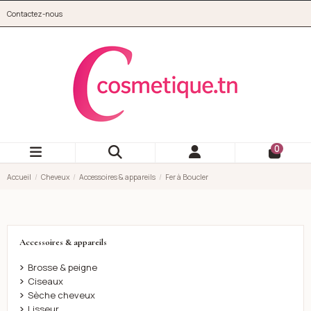
Aller au contenu principal
Contactez-nous
cosmetique.tn
0
Accueil
Cheveux
Accessoires & appareils
Fer à Boucler
Accessoires & appareils
Brosse & peigne
Ciseaux
Sèche cheveux
Lisseur