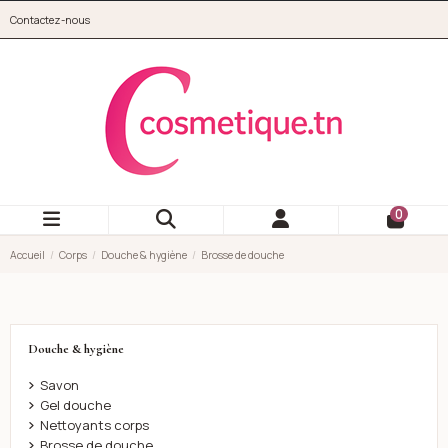
Aller au contenu principal
Contactez-nous
cosmetique.tn
0
Accueil
Corps
Douche & hygiène
Brosse de douche
Douche & hygiène
Savon
Gel douche
Nettoyants corps
Brosse de douche