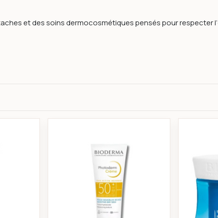
-taches et des soins dermocosmétiques pensés pour respecter l’
nte hydratante 250ml - bioderma
rma Photoderm M – Gel Crème Teinté Doré SPF50+ 40ML
Bioderma Photoderm Crème Invis