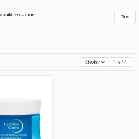
équilibre cutané.
Plus
Choisir
1-4 / 4
ible SPF50+ 40 ml Peaux sensibles normales à sèches
Bioderma Hydrabio Crème