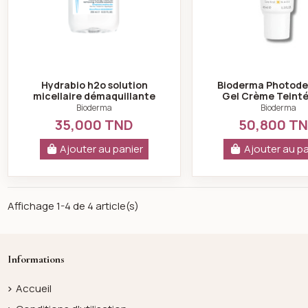
Hydrabio h2o solution
Bioderma Photode
micellaire démaquillante
Gel Crème Teinté
hydratante 250ml -
SPF50+ 40M
Bioderma
Bioderma
bioderma
35,000 TND
50,800 T
Ajouter au panier
Ajouter au pa
Affichage 1-4 de 4 article(s)
Informations
Accueil