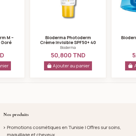
rm M –
Bioderma Photoderm
Bioder
 Doré
Crème Invisible SPF50+ 40
L
ml Peaux sensibles normales
Bioderma
à sèches
ND
50,800 TND
5
nier
Ajouter au panier
Nos produits
Promotions cosmétiques en Tunisie | Offres sur soins,
maquillage et cheveux