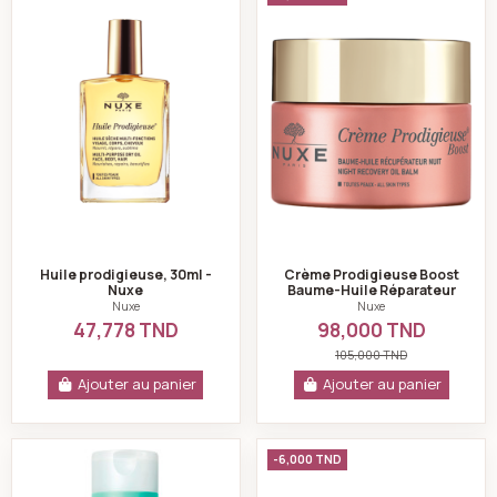
Huile prodigieuse, 30ml -
Crème Prodigieuse Boost
Nuxe
Baume-Huile Réparateur
Nuit 50 ml - Nuxe
Nuxe
Nuxe
47,778 TND
98,000 TND
105,000 TND
Ajouter au panier
Ajouter au panier
Aquabella Lotion essence révélatrice de beauté 200 m
Insta-masque masqu
-6,000 TND