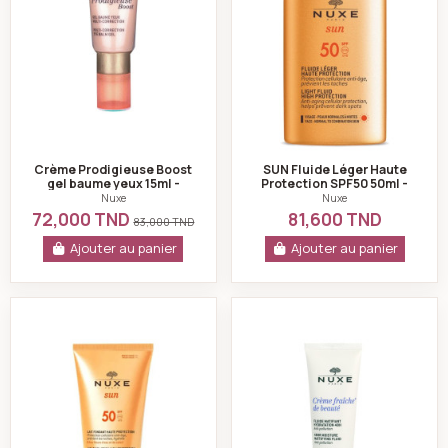
Crème Prodigieuse Boost
SUN Fluide Léger Haute
gel baume yeux 15ml -
Protection SPF50 50ml -
Nuxe
Nuxe
Nuxe
Nuxe
72,000 TND
81,600 TND
83,000 TND
Ajouter au panier
Ajouter au panier
Nuxe sun lait solaire fondant haute protection spf50
Crème Fraîche de B