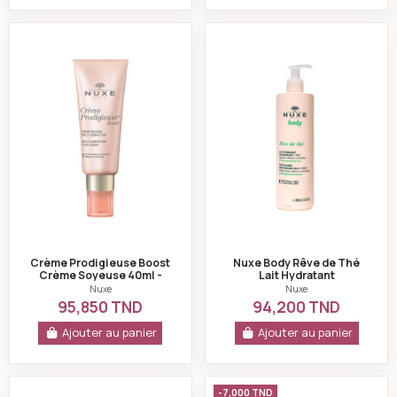
Crème Prodigieuse Boost Crème Soyeuse 40ml - Nux
Nuxe Body Rêve de
Crème Prodigieuse Boost
Nuxe Body Rêve de Thé
Crème Soyeuse 40ml -
Lait Hydratant
Nuxe
Ressourçant 24H 400 ml
Nuxe
Nuxe
95,850 TND
94,200 TND
Ajouter au panier
Ajouter au panier
Huile prodigieuse, 30ml - Nuxe
Crème Prodigieuse
-7,000 TND