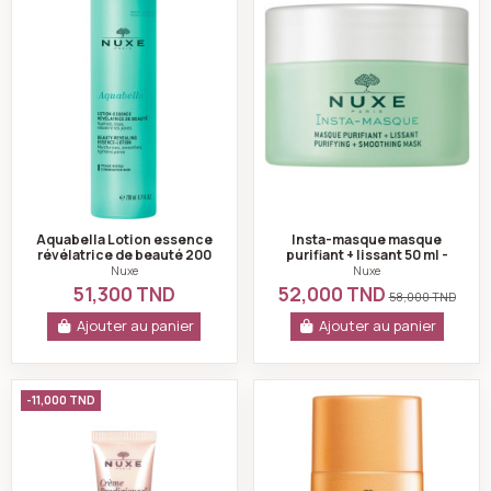
Aquabella Lotion essence
Insta-masque masque
révélatrice de beauté 200
purifiant + lissant 50 ml -
ml - Nuxe
Nuxe
Nuxe
Nuxe
51,300 TND
52,000 TND
58,000 TND
Ajouter au panier
Ajouter au panier
Crème Prodigieuse Boost gel baume yeux 15ml - Nuxe
SUN Fluide Léger 
-11,000 TND