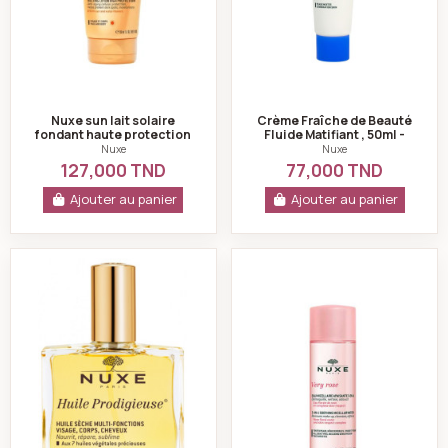
Nuxe sun lait solaire
Crème Fraîche de Beauté
fondant haute protection
Fluide Matifiant , 50ml -
spf50+ 150ml
Nuxe
Nuxe
Nuxe
127,000 TND
77,000 TND
Ajouter au panier
Ajouter au panier
NUXE Huile prodigieuse, 100ml
Nuxe Very Rose Ea