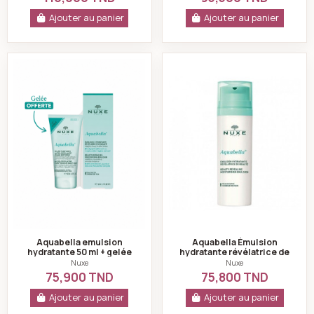
Ajouter au panier
Ajouter au panier
Aquabella emulsion hydratante 50 ml + gelée purifiant
Aquabella Émulsio
Aquabella emulsion
Aquabella Émulsion
hydratante 50 ml + gelée
hydratante révélatrice de
purifiante 30 ml offerte -
beauté 50 ml - Nuxe
Nuxe
Nuxe
Nuxe
75,900 TND
75,800 TND
Ajouter au panier
Ajouter au panier