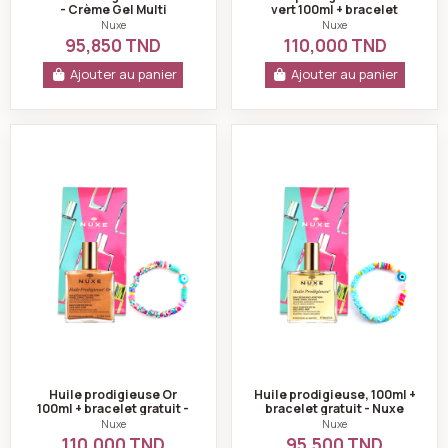
- Crème Gel Multi
vert 100ml + bracelet
Corrections - Peaux
gratuit - Nuxe
Nuxe
Nuxe
Normales à Mixtes -
95,850 TND
110,000 TND
40ml...
Ajouter au panier
Ajouter au panier
Huile prodigieuse Or 100ml + bracelet gratuit - Nuxe
Huile prodigieuse,
Huile prodigieuse Or
Huile prodigieuse, 100ml +
100ml + bracelet gratuit -
bracelet gratuit - Nuxe
Nuxe
Nuxe
Nuxe
110,000 TND
95,500 TND