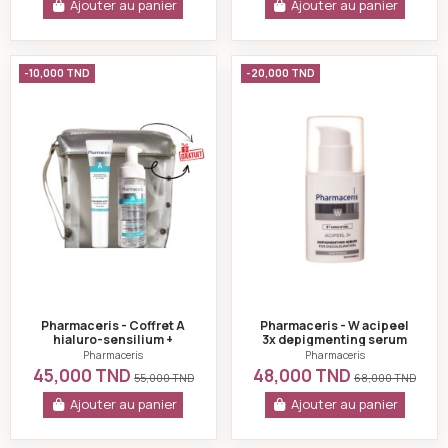
Ajouter au panier
Ajouter au panier
Pharmaceris - Coffret A hialuro-sensilium + mousse n
Pharmaceris - W a
-10,000 TND
-20,000 TND
Pharmaceris - Coffret A
Pharmaceris - W acipeel
hialuro-sensilium +
3x depigmenting serum
mousse nettoyante et
30ml
Pharmaceris
Pharmaceris
Trousse offerts
45,000 TND
48,000 TND
55,000 TND
68,000 TND
Ajouter au panier
Ajouter au panier