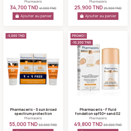
NETTOYANTE ANTI
cheveux fins et affaiblis
Pharmaceris
Pharmaceris
TACHES 150ML
250 ml
34,700 TND
25,900 TND
41,000 TND
29,900 TND
Ajouter au panier
Ajouter au panier
Pharmaceris - S sun broad spectrum protection cream 
Pharmaceris - F fl
-5,000 TND
PROMO !
-10,200 TND
Pharmaceris - S sun broad
Pharmaceris - F fluid
spectrum protection
fondation spf50+ sand 02
cream spf50+ 50ml + 1
Pharmaceris
Pharmaceris
gratuit
55,000 TND
49,800 TND
60,000 TND
60,000 TND