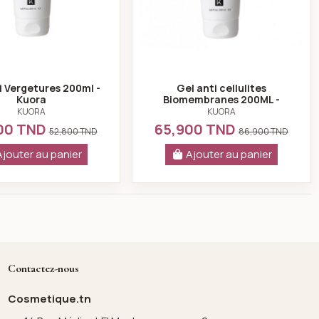
i Vergetures 200ml -
Gel anti cellulites
Kuora
Biomembranes 200ML -
Kuora
KUORA
KUORA
00 TND
65,900 TND
52,800 TND
86,900 TND
mmédiat 2ml*4
 vitamine C + rétinol 50ml + Flash Ampoules Lifting Immédiat 2ml*
Ajouter au panier
Ajouter au panier
Contactez-nous
Cosmetique.tn