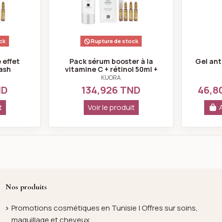
ck
Rupture de stock
 effet
Pack sérum booster à la
Gel ant
ash
vitamine C + rétinol 50ml +
mmédiat
Flash Ampoules Lifting
KUORA
Immédiat 2ml*4
ND
134,926 TND
46,8
que 50ml + Flash Ampoules Lifting Immédiat 2ml*4
: Pack crème fluide effet Botox 50ml + Flash Ampoules Lifting I
: Pack sérum booster à la
t
Voir le produit
Nos produits
Promotions cosmétiques en Tunisie | Offres sur soins,
maquillage et cheveux