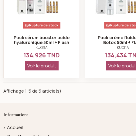
Rupture de stock
Rupture de sto
Pack sérum booster acide
Pack crème fluide
hyaluronique 50ml + Flash
Botox 50ml + Fl
Ampoules Lifting Immédiat
Ampoules Lifting I
KUORA
KUORA
2ml*4
2ml*4
134,926 TND
134,434 T
: Pack sérum booster acide hyaluroni
Voir le produit
Voir le produi
Affichage 1-5 de 5 article(s)
Informations
Accueil