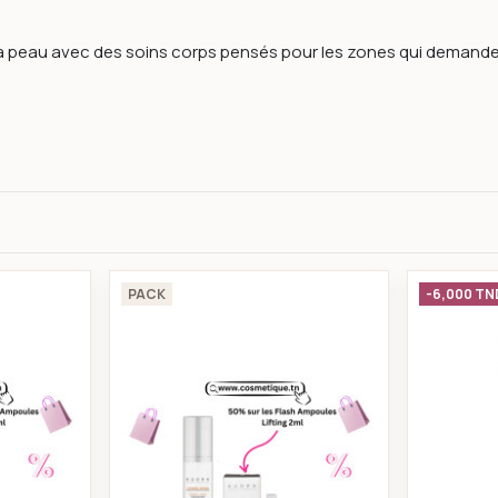
 la peau avec des soins corps pensés pour les zones qui demanden
 + Flash Ampoules Lifting Immédiat 2ml*4
rème fluide effet Botox 50ml + Flash Ampoules Lifting Immédiat 
Pack sérum booster à la vitamine
PACK
-6,000 TN