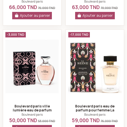
Courcelles 100ml
pour homme 100ml
Boulevard paris
Boulevard paris
66,000 TND
63,000 TND
76,000 TND
70,000 TND
Ajouter au panier
Ajouter au panier
Boulevard paris ville lumière eau de parfum pour fem
Boulevard paris e
-3,000 TND
-17,000 TND
Boulevard paris ville
Boulevard paris eau de
lumière eau de parfum
parfum pour femme La
pour femme 100ml
Seine 100ml
Boulevard paris
Boulevard paris
50,000 TND
59,000 TND
53,000 TND
76,000 TND