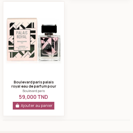
Boulevard paris palais royal eau de parfum pour femm
Boulevard paris palais
royal eau de parfum pour
femme 100ml
Boulevard paris
59,000 TND
Ajouter au panier