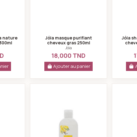
ia nature
Jóia masque purifiant
Jóia s
 300ml
cheveux gras 250ml
cheve
Jóia
ND
18,000 TND
1
nier
Ajouter au panier
crème de douche joia love pomme d'amour 300ml
Jóia lait de corps joia gourman