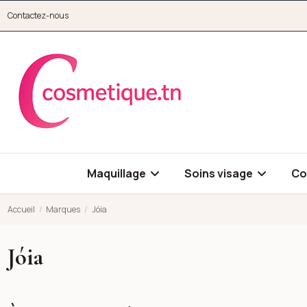
Aller au contenu principal
Contactez-nous
cosmetique.tn
Maquillage
Soins visage
Co
Accueil
Marques
Jóia
Jóia