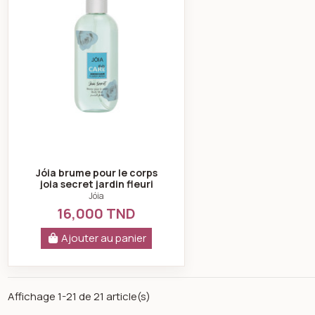
Jóia brume pour le corps
joia secret jardin fleuri
300ml
Jóia
16,000 TND
Ajouter au panier
Affichage 1-21 de 21 article(s)