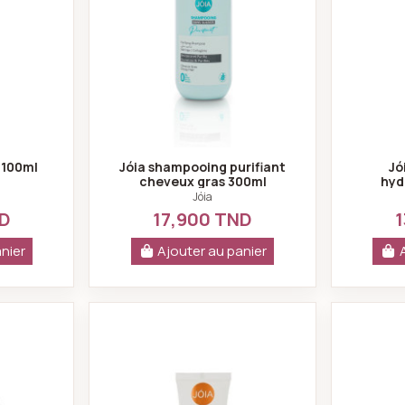
 100ml
Jóia shampooing purifiant
Jó
cheveux gras 300ml
hyd
Jóia
ND
17,900 TND
1
nier
Ajouter au panier
aciliteur De Brushing 300ml Proteine De Ble
Jóia crème hydratante mains ab