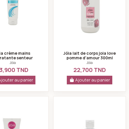
ia crème mains
Jóia lait de corps joia love
ratante senteur
pomme d'amour 300ml
poudrée 75ml
Jóia
Jóia
3,900 TND
22,700 TND
Ajouter au panier
Ajouter au panier
ricot 75ml
Jóia crème hydratante mains fruits rouges 75ml
Jóia crème de douch