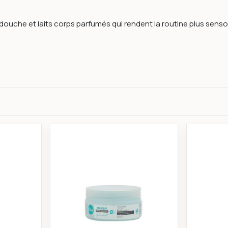
uche et laits corps parfumés qui rendent la routine plus sensori
t abîmés 300ml
ait de corps joia nature jasmin & thé vert 300ml
Jóia masque purifiant cheveux 