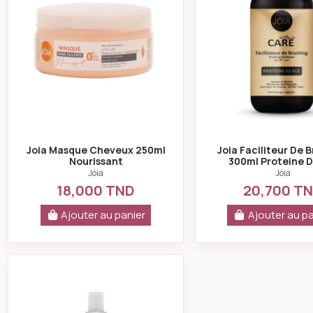
Joia Masque Cheveux 250ml
Joia Faciliteur De 
Nourissant
300ml Proteine D
Jóia
Jóia
18,000 TND
20,700 T
Ajouter au panier
Ajouter au pa
Jóia brume pour le corps joia secret jardin fl