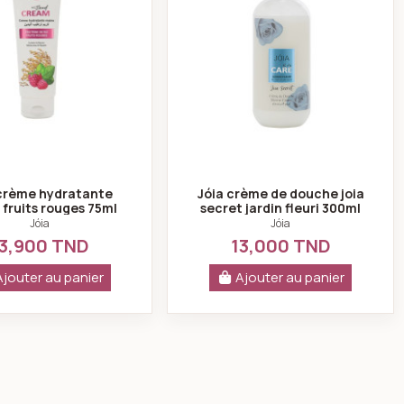
 crème hydratante
Jóia crème de douche joia
 fruits rouges 75ml
secret jardin fleuri 300ml
Jóia
Jóia
3,900 TND
13,000 TND
Ajouter au panier
Ajouter au panier