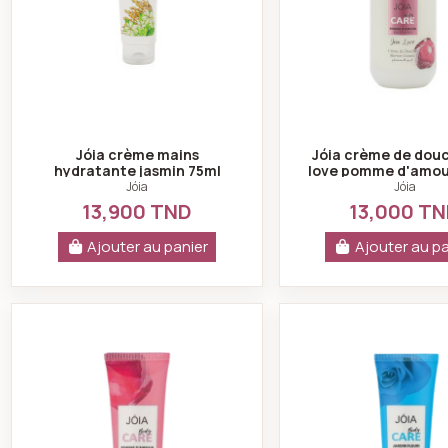
Jóia crème mains
Jóia crème de douc
hydratante jasmin 75ml
love pomme d'amou
Jóia
Jóia
13,900 TND
13,000 T
Ajouter au panier
Ajouter au pa
Joia Lait De Corps 100ml Joia Love
Joia L