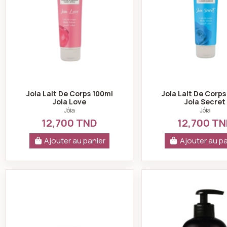
Joia Lait De Corps 100ml
Joia Lait De Corps
Joia Love
Joia Secret
Jóia
Jóia
12,700 TND
12,700 T
Ajouter au panier
Ajouter au pa
Joia Masque Cheveux 250ml Nourissant
Joia F