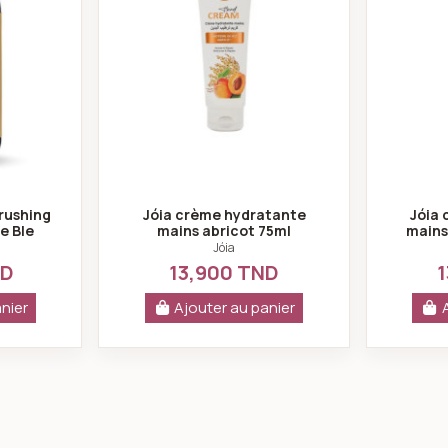
Brushing
Jóia crème hydratante
Jóia
e Ble
mains abricot 75ml
mains
Jóia
ND
13,900 TND
1
nier
Ajouter au panier
euri 300ml