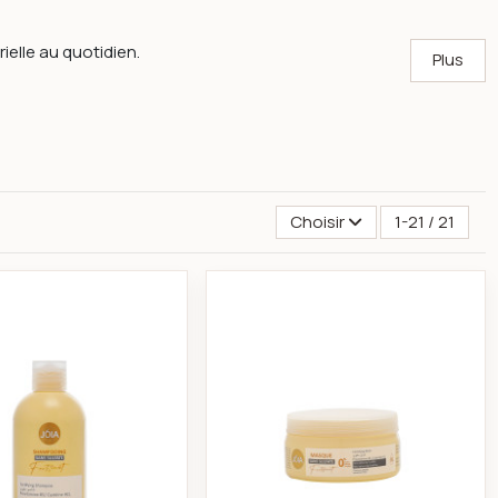
elle au quotidien.
Plus
Choisir
1-21 / 21
gras 250ml
Jóia shampooing fortifiant cheveux affaiblis 300ml
Jóia masque fortifi