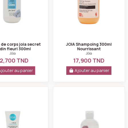
t de corps joia secret
JOIA Shampoing 300ml
din fleuri 300ml
Nourrissant
Jóia
Jóia
2,700 TND
17,900 TND
Ajouter au panier
Ajouter au panier
eux gras 300ml
Jóia crème mains hydratante senteur poudrée 75ml
Jóia lait de corps 