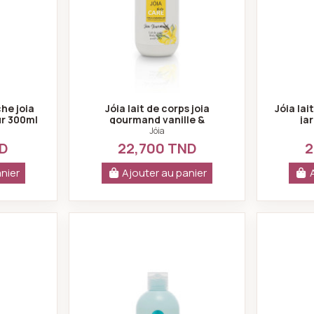
he joia
Jóia lait de corps joia
Jóia lai
r 300ml
gourmand vanille &
jar
marshmallow 300ml
Jóia
ND
22,700 TND
2
nier
Ajouter au panier
ait De Corps 100ml Joia Secret
Jóia shampooing purifiant chev