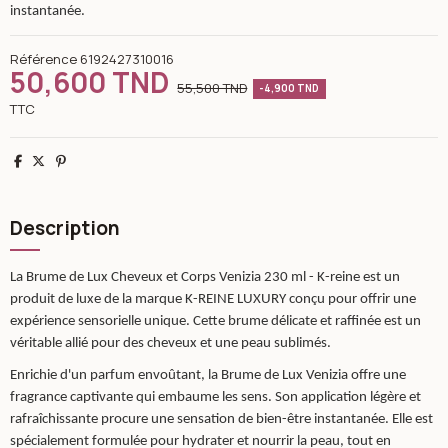
instantanée.
Référence
6192427310016
50,600 TND
55,500 TND
-4,900 TND
TTC
Partager
Tweet
Pinterest
Description
La Brume de Lux Cheveux et Corps Venizia 230 ml - K-reine est un
produit de luxe de la marque K-REINE LUXURY conçu pour offrir une
expérience sensorielle unique. Cette brume délicate et raffinée est un
véritable allié pour des cheveux et une peau sublimés.
Enrichie d'un parfum envoûtant, la Brume de Lux Venizia offre une
fragrance captivante qui embaume les sens. Son application légère et
rafraîchissante procure une sensation de bien-être instantanée. Elle est
spécialement formulée pour hydrater et nourrir la peau, tout en