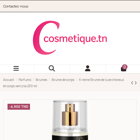
Aller au contenu principal
Contactez-nous
cosmetique.tn
0
Accueil
Parfums
Brumes
Brume de corps
K-reine Brume de luxe cheveux
et corps venizia 230 ml
-4,900 TND