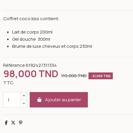
Coffret coco kiss contient:
Lait de corps 200ml
Gel douche 300ml
Brume de luxe cheveux et corps 230ml
Référence
6192427311334
98,000 TND
119,000 TND
-21,000 TND
TTC
Ajouter au panier
n image gallery for Coffret love potion - K-reine
Partager
Tweet
Pinterest