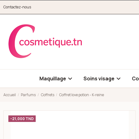
Aller au contenu principal
Contactez-nous
cosmetique.tn
Maquillage
Soins visage
Co
Accueil
Parfums
Coffrets
Coffret love potion - K-reine
Open high resolution image of Coffret love potion - K-reine
-21,000 TND