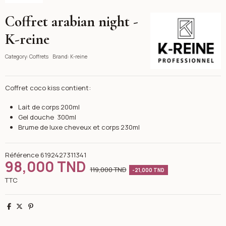
Coffret arabian night -
K-reine
K-reine
Category:
Coffrets
Brand:
K-reine
Coffret coco kiss contient:
Lait de corps 200ml
Gel douche 300ml
Brume de luxe cheveux et corps 230ml
Référence
6192427311341
98,000 TND
119,000 TND
-21,000 TND
TTC
Partager
Tweet
Pinterest