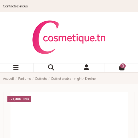
Aller au contenu principal
Contactez-nous
cosmetique.tn
0
Accueil
Parfums
Coffrets
Coffret arabian night - K-reine
-21,000 TND