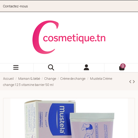
Aller au contenu principal
Contactez-nous
cosmetique.tn
0
Accueil
Maman & bébé
Change
Crème de change
Mustela Crème
change 1 2 3 vitamine barrier 50 ml