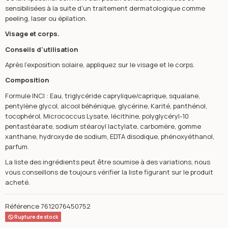
sensibilisées à la suite d'un traitement dermatologique comme
peeling, laser ou épilation.
Visage et corps.
Conseils d'utilisation
Après l'exposition solaire, appliquez sur le visage et le corps.
Composition
Formule INCI : Eau, triglycéride caprylique/caprique, squalane,
pentylène glycol, alcool béhénique, glycérine, Karité, panthénol,
tocophérol, Micrococcus Lysate, lécithine, polyglycéryl-10
pentastéarate, sodium stéaroyl lactylate, carbomère, gomme
xanthane, hydroxyde de sodium, EDTA disodique, phénoxyéthanol,
parfum.
La liste des ingrédients peut être soumise à des variations, nous
vous conseillons de toujours vérifier la liste figurant sur le produit
acheté.
Référence
7612076450752
Rupture de stock