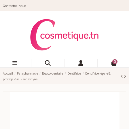
Aller au contenu principal
Contactez-nous
cosmetique.tn
0
Accueil
Parapharmacie
Bucco-dentaire
Dentifrice
Dentifrice répare &
protège 75ml - sensodyne