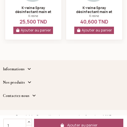
K-reine Spray
K-reine Spray
désinfectant main et
désinfectant main et
pied 500 ml
pied 1000 ml
K-reine
K-reine
25,500 TND
40,600 TND
Ajouter au panier
Ajouter au panier
Informations
Nos produits
Contactez-nous
Copyright - Cosmetique.tn - un service fourni par MWB
DISTRIBUTION™
Ajouter au panier