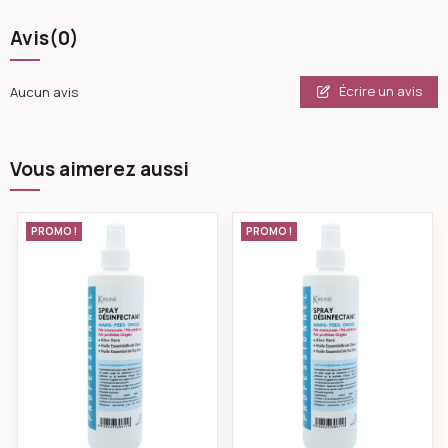
Avis
(0)
Écrire un avis
Aucun avis
Vous aimerez aussi
K-reine Spray désinfectant main et pied 500 ml
K-reine Spray dési
PROMO !
PROMO !