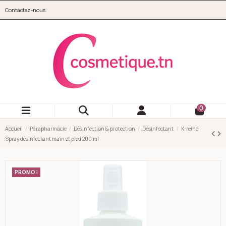
Aller au contenu principal
Contactez-nous
cosmetique.tn
0
Accueil
Parapharmacie
Désinfection & protection
Désinfectant
K-reine
Spray désinfectant main et pied 200 ml
PROMO !