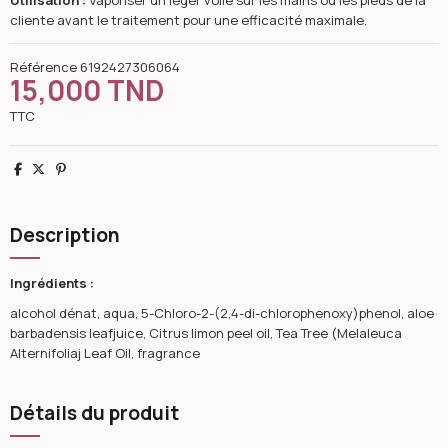
Utilisation :
Vaporiser un léger voile sur les mains ou les pieds de la
cliente avant le traitement pour une efficacité maximale.
Référence
6192427306064
15,000 TND
TTC
Partager
Tweet
Pinterest
Description
Ingrédients :
alcohol dénat, aqua, 5-Chloro-2-(2,4-di-chlorophenoxy)phenol, aloe
barbadensis leafjuice, Citrus limon peel oil, Tea Tree (Melaleuca
Alternifoliaj Leaf Oil, fragrance
Détails du produit