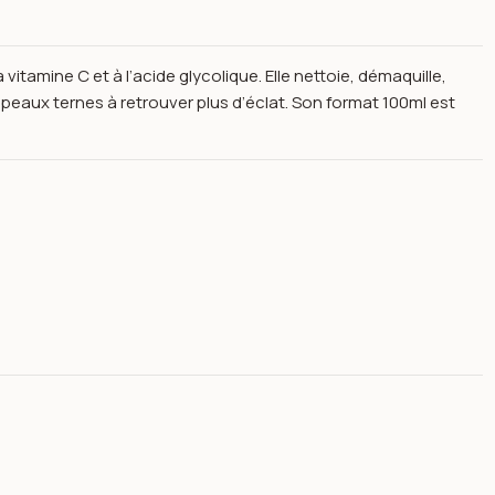
vitamine C et à l’acide glycolique. Elle nettoie, démaquille,
les peaux ternes à retrouver plus d’éclat. Son format 100ml est
 en 1 Vitamine C Glow Skin 100ml