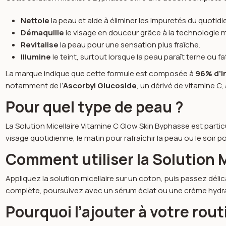
Nettoie
la peau et aide à éliminer les impuretés du quotidi
Démaquille
le visage en douceur grâce à la technologie mi
Revitalise
la peau pour une sensation plus fraîche.
Illumine
le teint, surtout lorsque la peau paraît terne ou fa
La marque indique que cette formule est composée à
96% d’i
notamment de l’
Ascorbyl Glucoside
, un dérivé de vitamine C, 
Pour quel type de peau ?
La Solution Micellaire Vitamine C Glow Skin Byphasse est part
visage quotidienne, le matin pour rafraîchir la peau ou le soir p
Comment utiliser la Solution 
Appliquez la solution micellaire sur un coton, puis passez délic
complète, poursuivez avec un sérum éclat ou une crème hydra
Pourquoi l’ajouter à votre rou