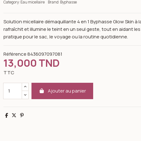
Category:
Eau micellaire
Brand:
Byphasse
Solution micellaire démaquillante 4 en 1 Byphasse Glow Skin à la 
rafraîchit et illumine le teint en un seul geste, tout en aidant 
pratique pour le sac, le voyage ou la routine quotidienne.
Référence
8436097097081
13,000 TND
TTC
Ajouter au panier
Partager
Tweet
Pinterest
n image gallery for Byphasse Solution Micellaire Démaquillante 4