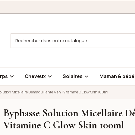
rps
Cheveux
Solaires
Maman & béb
lution Micellaire Démaquillante 4 en 1 Vitamine C Glow Skin 100ml
Byphasse Solution Micellaire Dé
maquillante 4 en 1 Vitamine C Glow Skin 100ml
maquillante 4 en 1 Vitamine C Glow Skin 100ml
Vitamine C Glow Skin 100ml