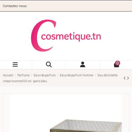
Aller au contenu principal
Contactez-nous
cosmetique.tn
0
Accueil
Parfums
Eaux de parfum
Eaux de parfum homme
Eau de toilette
chess homme100 ml -paris bleu