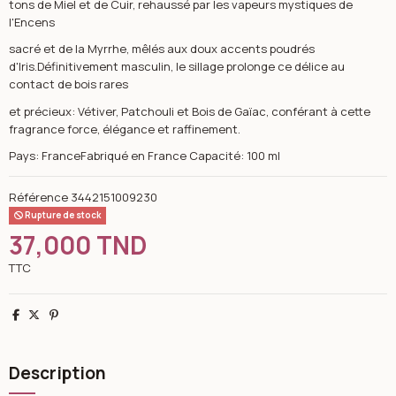
tons de Miel et de Cuir, rehaussé par les vapeurs mystiques de
l'Encens
sacré et de la Myrrhe, mêlés aux doux accents poudrés
d'Iris.Définitivement masculin, le sillage prolonge ce délice au
contact de bois rares
et précieux: Vétiver, Patchouli et Bois de Gaïac, conférant à cette
fragrance force, élégance et raffinement.
Pays: FranceFabriqué en France Capacité: 100 ml
Référence
3442151009230
Rupture de stock
37,000 TND
TTC
Partager
Tweet
Pinterest
Description