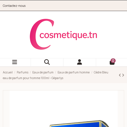
Aller au contenu principal
Contactez-nous
cosmetique.tn
0
Accueil
Parfums
Eaux de parfum
Eaux de parfum homme
Cèdre Bleu
eau de parfum pour homme 100ml - Géparlys