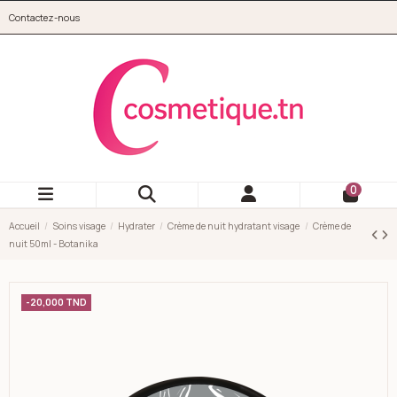
Aller au contenu principal
Contactez-nous
cosmetique.tn
0
Accueil
Soins visage
Hydrater
Crème de nuit hydratant visage
Crème de
nuit 50ml - Botanika
-20,000 TND