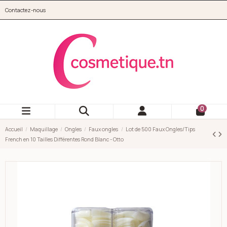
Aller au contenu principal
Contactez-nous
cosmetique.tn
0
Accueil
Maquillage
Ongles
Faux ongles
Lot de 500 Faux Ongles/Tips
French en 10 Tailles Différentes Rond Blanc - Otto