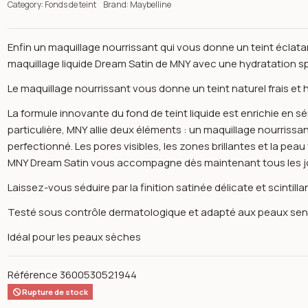
Category:
Fonds de teint
Brand:
Maybelline
Enfin un maquillage nourrissant qui vous donne un teint éclat
maquillage liquide Dream Satin de MNY avec une hydratation s
Le maquillage nourrissant vous donne un teint naturel frais et
La formule innovante du fond de teint liquide est enrichie en
particulière, MNY allie deux éléments : un maquillage nourrissan
perfectionné. Les pores visibles, les zones brillantes et la pe
MNY Dream Satin vous accompagne dès maintenant tous les jour
Laissez-vous séduire par la finition satinée délicate et scinti
Testé sous contrôle dermatologique et adapté aux peaux sens
Idéal pour les peaux sèches
n image gallery for Dream satin liquid spf13 fond de teint 4 light 
Référence
3600530521944
Rupture de stock