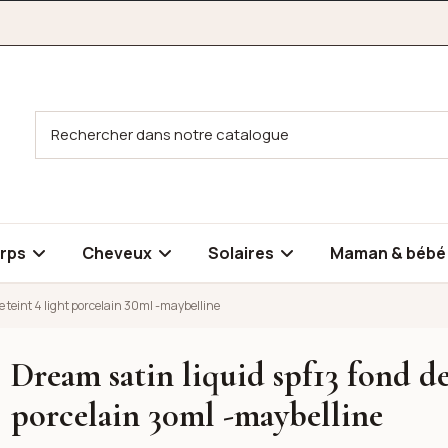
rps
Cheveux
Solaires
Maman & béb
e teint 4 light porcelain 30ml -maybelline
Dream satin liquid spf13 fond de
eint 4 light porcelain 30ml -maybelline
porcelain 30ml -maybelline