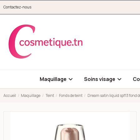
Aller au contenu principal
Contactez-nous
cosmetique.tn
Maquillage
Soins visage
Co
Accueil
Maquillage
Teint
Fonds de teint
Dream satin liquid spf13 fond d
Open high resolution image of Dream satin liquid spf13 fond de t