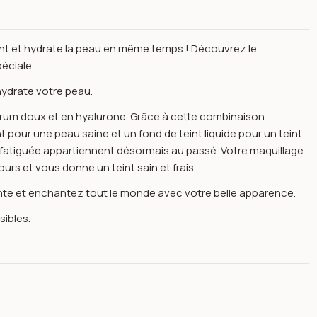
ant et hydrate la peau en même temps ! Découvrez le
péciale.
 hydrate votre peau.
 sérum doux et en hyalurone. Grâce à cette combinaison
t pour une peau saine et un fond de teint liquide pour un teint
au fatiguée appartiennent désormais au passé. Votre maquillage
s et vous donne un teint sain et frais.
llante et enchantez tout le monde avec votre belle apparence.
ibles.
porcelain 30ml -maybelline