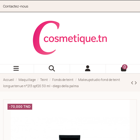
Aller au contenu principal
Contactez-nous
cosmetique.tn
0
Accueil
Maquillage
Teint
Fonds de teint
Makeupstudio fond de teint
longue tenue n°213 spf20 30 ml - diego della palma
-70,000 TND