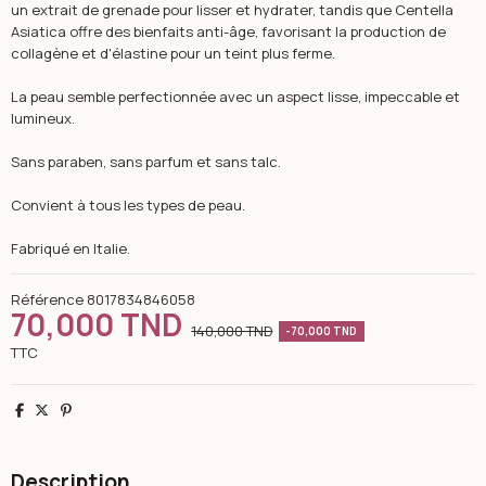
un extrait de grenade pour lisser et hydrater, tandis que Centella
Asiatica offre des bienfaits anti-âge, favorisant la production de
collagène et d'élastine pour un teint plus ferme.
La peau semble perfectionnée avec un aspect lisse, impeccable et
lumineux.
Sans paraben, sans parfum et sans talc.
Convient à tous les types de peau.
Fabriqué en Italie.
Référence
8017834846058
70,000 TND
140,000 TND
-70,000 TND
TTC
Partager
Tweet
Pinterest
Description