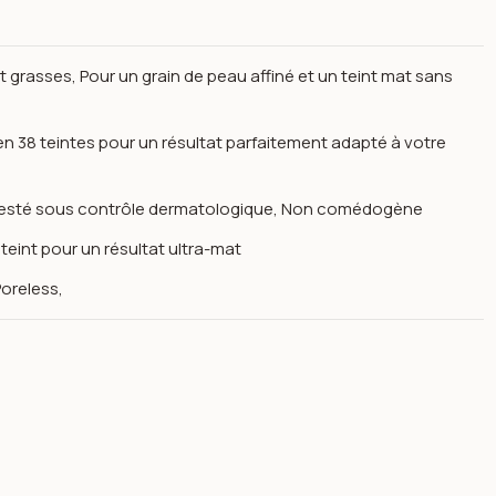
t grasses, Pour un grain de peau affiné et un teint mat sans
en 38 teintes pour un résultat parfaitement adapté à votre
s, Testé sous contrôle dermatologique, Non comédogène
 teint pour un résultat ultra-mat
Poreless,
males, mixtes et grasses 30ml - maybelline