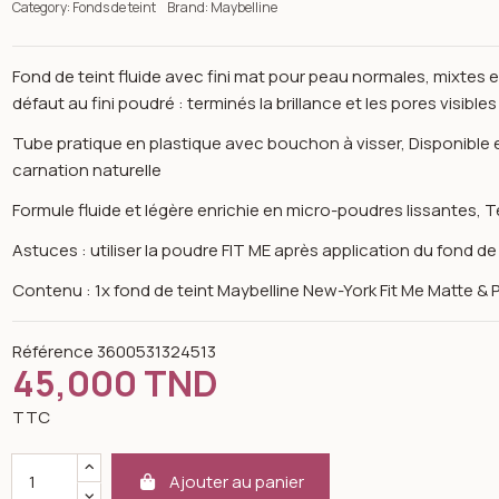
Category:
Fonds de teint
Brand:
Maybelline
Fond de teint fluide avec fini mat pour peau normales, mixtes e
défaut au fini poudré : terminés la brillance et les pores visibles
Tube pratique en plastique avec bouchon à visser, Disponible 
carnation naturelle
Formule fluide et légère enrichie en micro-poudres lissante
Astuces : utiliser la poudre FIT ME après application du fond de
Contenu : 1x fond de teint Maybelline New-York Fit Me Matte & 
Référence
3600531324513
45,000 TND
TTC
n image gallery for Fit me fond de teint matte 115 ivory peau nor
Ajouter au panier