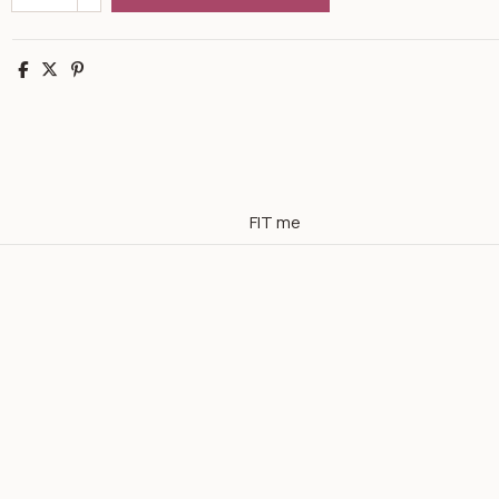
Partager
Tweet
Pinterest
FIT me