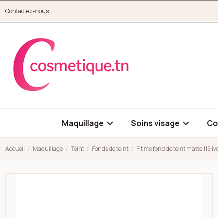
Aller au contenu principal
Contactez-nous
cosmetique.tn
Maquillage
Soins visage
Co
Accueil
Maquillage
Teint
Fonds de teint
Fit me fond de teint matte 115 
Open high resolution image of Fit me fond de teint matte 115 i