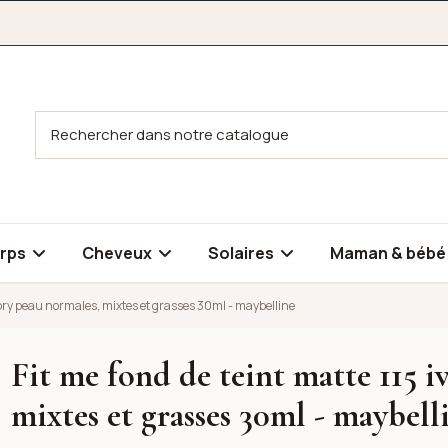
rps
Cheveux
Solaires
Maman & béb
ivory peau normales, mixtes et grasses 30ml - maybelline
Fit me fond de teint matte 115 i
vory peau normales, mixtes et grasses 30ml - maybelline
mixtes et grasses 30ml - maybell