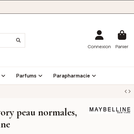
Connexion
Panier
é
Parfums
Parapharmacie
vory peau normales,
Maybelline
ine