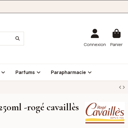
Connexion
Panier
é
Parfums
Parapharmacie
250ml -rogé cavaillès
Rogé Cavaillès