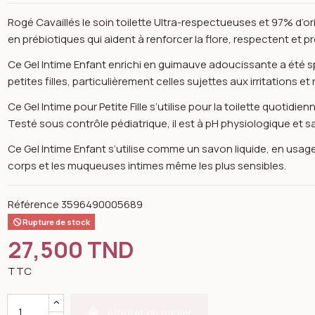
Rogé Cavaillés le soin toilette Ultra-respectueuses et 97% d’ori
en prébiotiques qui aident à renforcer la flore, respectent et pr
Ce Gel Intime Enfant enrichi en guimauve adoucissante a été s
petites filles, particulièrement celles sujettes aux irritations et
Ce Gel Intime pour Petite Fille s’utilise pour la toilette quotidie
Testé sous contrôle pédiatrique, il est à pH physiologique et
Ce Gel Intime Enfant s’utilise comme un savon liquide, en usage
corps et les muqueuses intimes même les plus sensibles.
Référence
3596490005689
Rupture de stock
27,500 TND
TTC
n image gallery for Soin intime & corps petite fille 250ml -rogé ca
Ajouter au panier