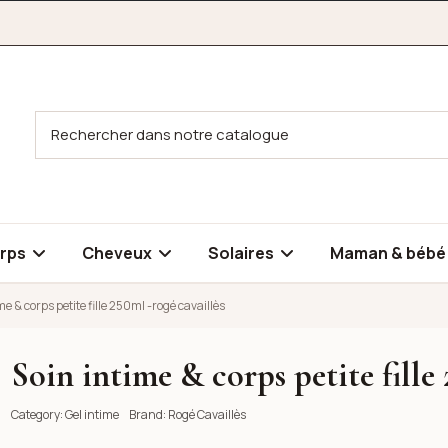
rps
Cheveux
Solaires
Maman & béb
me & corps petite fille 250ml -rogé cavaillès
Soin intime & corps petite fille 
50ml -rogé cavaillès
Category:
Gel intime
Brand:
Rogé Cavaillès