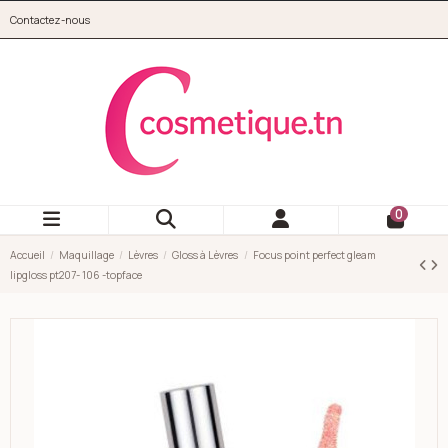
Aller au contenu principal
Contactez-nous
cosmetique.tn
0
Accueil
Maquillage
Lèvres
Gloss à Lèvres
Focus point perfect gleam
lipgloss pt207- 106 -topface