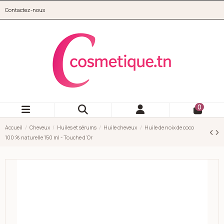
Aller au contenu principal
Contactez-nous
cosmetique.tn
0
Accueil
Cheveux
Huiles et sérums
Huile cheveux
Huile de noix de coco
100 % naturelle 150 ml - Touche d’Or