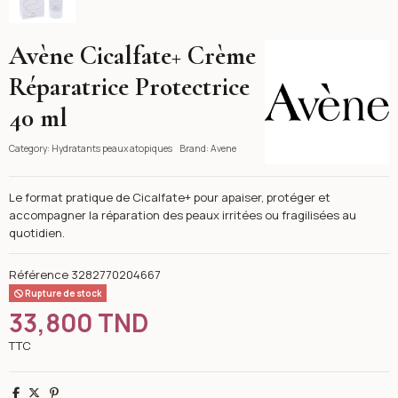
Avène Cicalfate+ Crème
Avene
Réparatrice Protectrice
40 ml
Category:
Hydratants peaux atopiques
Brand:
Avene
Le format pratique de Cicalfate+ pour apaiser, protéger et
accompagner la réparation des peaux irritées ou fragilisées au
quotidien.
Référence
3282770204667
Rupture de stock
33,800 TND
TTC
Partager
Tweet
Pinterest