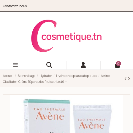
Aller au contenu principal
Contactez-nous
cosmetique.tn
0
Accueil
Soins visage
Hydrater
Hydratants peaux atopiques
Avène
Cicalfate+ Crème Réparatrice Protectrice 40 ml