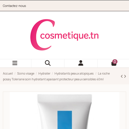
Aller au contenu principal
Contactez-nous
cosmetique.tn
0
Accueil
Soins visage
Hydrater
Hydratants peaux atopiques
La roche
posay Toleriane soin hydratant apaisant protecteur peaux sensibles 40ml