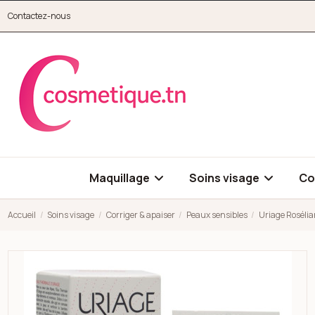
Aller au contenu principal
Contactez-nous
cosmetique.tn
Maquillage
Soins visage
Co
Accueil
Soins visage
Corriger & apaiser
Peaux sensibles
Uriage Roséli
Open high resolution image of Uriage Roséliane crème anti-r