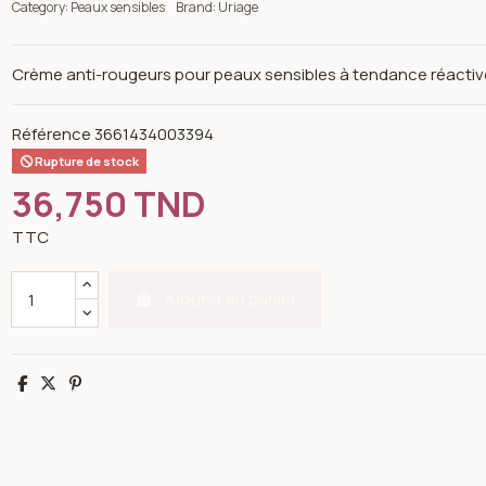
Category:
Peaux sensibles
Brand:
Uriage
Crème anti-rougeurs pour peaux sensibles à tendance réactive
Référence
3661434003394
Rupture de stock
36,750 TND
TTC
Ajouter au panier
Partager
Tweet
Pinterest