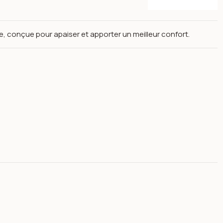
, conçue pour apaiser et apporter un meilleur confort.
Open image gallery for Uriage Roséliane crème anti-rougeurs peaux sensibles à rougeurs, peaux sèches 40ml