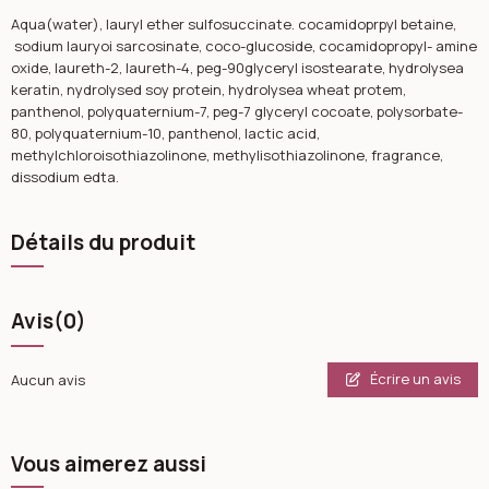
Aqua(water), lauryl ether sulfosuccinate. cocamidoprpyl betaine,
sodium lauryoi sarcosinate, coco-glucoside, cocamidopropyl- amine
oxide, laureth-2, laureth-4, peg-90glyceryl isostearate, hydrolysea
keratin, nydrolysed soy protein, hydrolysea wheat protem,
panthenol, polyquaternium-7, peg-7 glyceryl cocoate, polysorbate-
80, polyquaternium-10, panthenol, lactic acid,
methylchloroisothiazolinone, methylisothiazolinone, fragrance,
dissodium edta.
Détails du produit
Avis
(0)
Écrire un avis
Aucun avis
Vous aimerez aussi