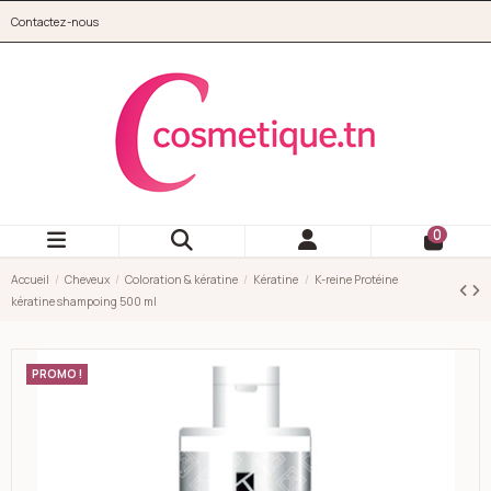
Aller au contenu principal
Contactez-nous
cosmetique.tn
0
Accueil
Cheveux
Coloration & kératine
Kératine
K-reine Protéine
kératine shampoing 500 ml
PROMO !