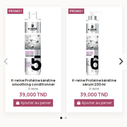
K-reine Protéine kératine smoothing conditionner 50
K-reine Protéine k
PROMO !
PROMO !
K-reine Protéine kératine
K-reine Protéine kératine
smoothing conditionner
sérum 200 ml
500 ml
K-reine
K-reine
39,000 TND
39,000 TND
Ajouter au panier
Ajouter au panier