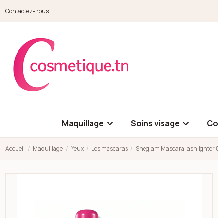
Aller au contenu principal
Contactez-nous
cosmetique.tn
Maquillage
Soins visage
Co
Accueil
Maquillage
Yeux
Les mascaras
Sheglam Mascara lashlighter 
Open high resolution image of Sheglam Mascara lashlighter 8m
Open high resolution image of Sheglam Mascara lashlighter 8m