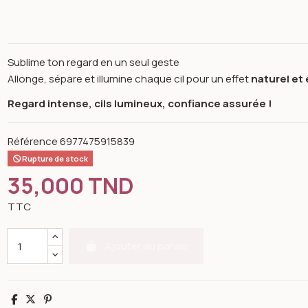
Sublime ton regard en un seul geste
Allonge, sépare et illumine chaque cil pour un effet
naturel et
Regard intense, cils lumineux, confiance assurée !
Référence
6977475915839
Rupture de stock
35,000 TND
TTC
Ajouter au panier
n image gallery for Sheglam Mascara lashlighter 8ml
Partager
Tweet
Pinterest