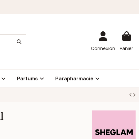
Connexion
Panier
é
Parfums
Parapharmacie
l
Sheglam