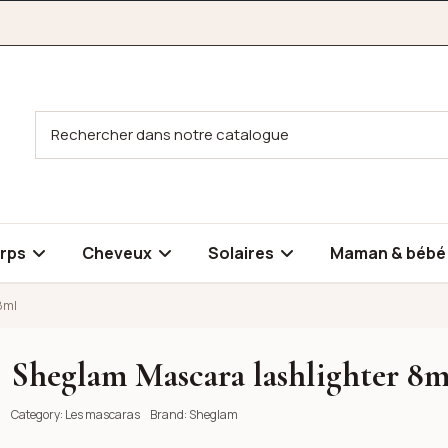
rps
Cheveux
Solaires
Maman & béb
8ml
Sheglam Mascara lashlighter 8m
l
l
Category:
Les mascaras
Brand:
Sheglam