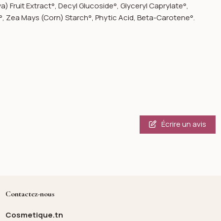
 Fruit Extract°, Decyl Glucoside°, Glyceryl Caprylate°,
°, Zea Mays (Corn) Starch°, Phytic Acid, Beta-Carotene°.
Écrire un avis
Contactez-nous
Cosmetique.tn