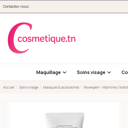
Aller au contenu principal
Contactez-nous
cosmetique.tn
Maquillage
Soins visage
Co
Accueil
Soins visage
Masques & accessoires
Novexpert - Vitamine c l'exf
Open high resolution image of Novexpert - Vitamine c l'exfoli