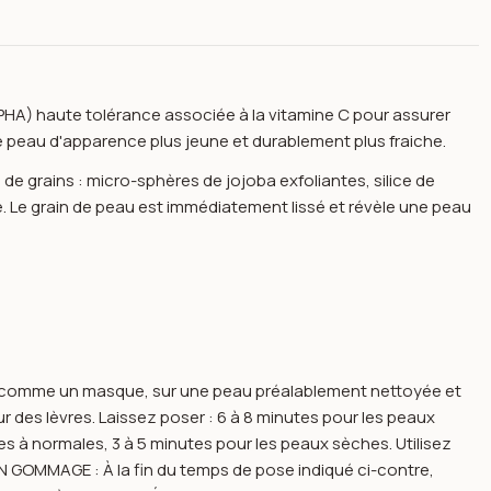
HA) haute tolérance associée à la vitamine C pour assurer
ne peau d'apparence plus jeune et durablement plus fraiche.
 de grains : micro-sphères de jojoba exfoliantes, silice de
Le grain de peau est immédiatement lissé et révèle une peau
rt comme un masque, sur une peau préalablement nettoyée et
ur des lèvres. Laissez poser : 6 à 8 minutes pour les peaux
aux normales, mixtes et grasses 50ml
s à normales, 3 à 5 minutes pour les peaux sèches. Utilisez
ION GOMMAGE : À la fin du temps de pose indiqué ci-contre,