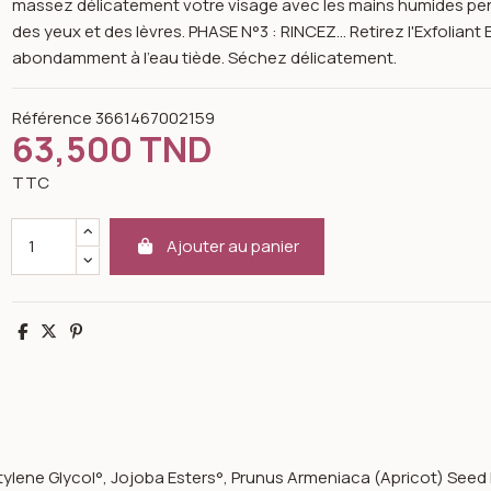
massez délicatement votre visage avec les mains humides pen
des yeux et des lèvres. PHASE N°3 : RINCEZ... Retirez l'Exfoli
abondamment à l'eau tiède. Séchez délicatement.
Référence
3661467002159
63,500 TND
TTC
Ajouter au panier
Partager
Tweet
Pinterest
utylene Glycol°, Jojoba Esters°, Prunus Armeniaca (Apricot) Se