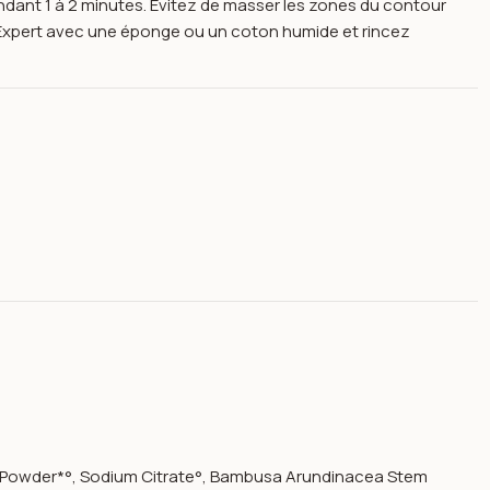
dant 1 à 2 minutes. Évitez de masser les zones du contour
ant Expert avec une éponge ou un coton humide et rincez
ed Powder*°, Sodium Citrate°, Bambusa Arundinacea Stem