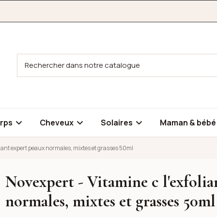
rps
Cheveux
Solaires
Maman & béb
oliant expert peaux normales, mixtes et grasses 50ml
Novexpert - Vitamine c l'exfolia
ant expert peaux normales, mixtes et grasses 50ml
normales, mixtes et grasses 50ml