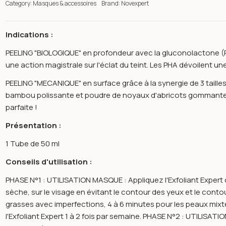
Category:
Masques & accessoires
Brand:
Novexpert
Indications :
PEELING "BIOLOGIQUE" en profondeur avec la gluconolactone (P
une action magistrale sur l'éclat du teint. Les PHA dévoilent u
PEELING "MECANIQUE" en surface grâce à la synergie de 3 tailles
bambou polissante et poudre de noyaux d'abricots gommante. 
parfaite !
Présentation :
1 Tube de 50 ml
Conseils d'utilisation :
PHASE N°1 : UTILISATION MASQUE : Appliquez l'Exfoliant Expe
sèche, sur le visage en évitant le contour des yeux et le conto
n image gallery for Novexpert - Vitamine c l'exfoliant expert pe
grasses avec imperfections, 4 à 6 minutes pour les peaux mixte
l'Exfoliant Expert 1 à 2 fois par semaine. PHASE N°2 : UTILISAT