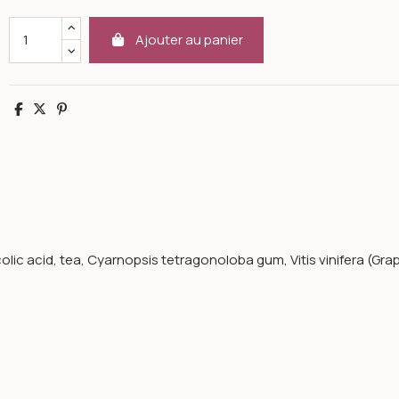
Ajouter au panier
Partager
Tweet
Pinterest
olic acid, tea, Cyarnopsis tetragonoloba gum, Vitis vinifera (Grap