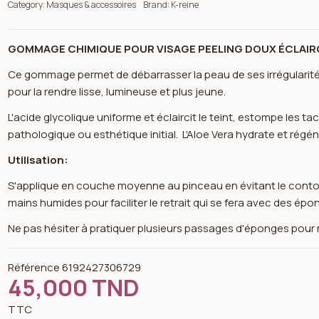
Category:
Masques & accessoires
Brand:
K-reine
GOMMAGE CHIMIQUE POUR VISAGE PEELING DOUX ÉCLAIR
Ce gommage permet de débarrasser la peau de ses irrégularités 
pour la rendre lisse, lumineuse et plus jeune.
L'acide glycolique uniforme et éclaircit le teint, estompe les t
pathologique ou esthétique initial. L'Aloe Vera hydrate et régén
Utilisation:
S'applique en couche moyenne au pinceau en évitant le contour
mains humides pour faciliter le retrait qui se fera avec des ép
Ne pas hésiter à pratiquer plusieurs passages d'éponges pou
Référence
6192427306729
45,000 TND
n image gallery for k-reine Gommage chimique éclaircissant ant
TTC