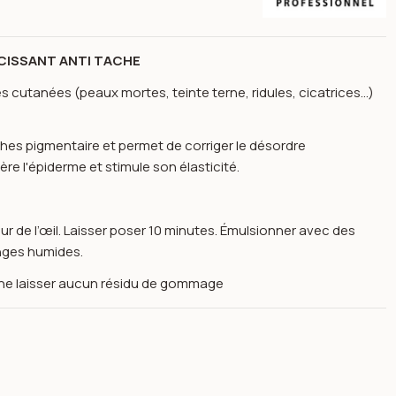
CISSANT ANTI TACHE
cutanées (peaux mortes, teinte terne, ridules, cicatrices...)
aches pigmentaire et permet de corriger le désordre
ère l'épiderme et stimule son élasticité.
 de l’œil. Laisser poser 10 minutes. Émulsionner avec des
onges humides.
r ne laisser aucun résidu de gommage
i-tache 150ml