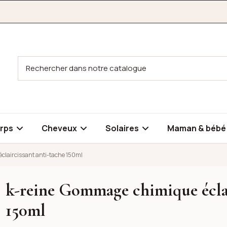
rps
Cheveux
Solaires
Maman & béb
claircissant anti-tache 150ml
k-reine Gommage chimique éclai
rcissant anti-tache 150ml
150ml