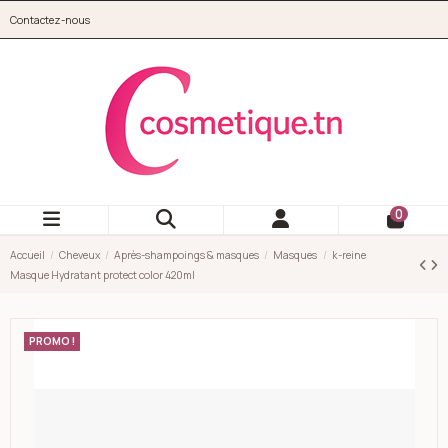
Aller au contenu principal
Contactez-nous
cosmetique.tn
0
Accueil
Cheveux
Après-shampoings & masques
Masques
k-reine
Masque Hydratant protect color 420ml
PROMO !