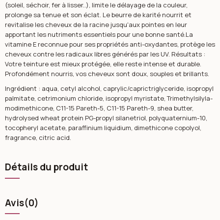
(soleil, séchoir, fer à lisser..), limite le délayage de la couleur,
prolonge sa tenue et son éclat. Le beurre de karité nourrit et
revitalise les cheveux de la racine jusqu'aux pointes en leur
apportant les nutriments essentiels pour une bonne santé.La
vitamine E reconnue pour ses propriétés anti-oxydantes, protège les
cheveux contre les radicaux libres générés par les UV. Résultats :
Votre teinture est mieux protégée, elle reste intense et durable.
Profondément nourris, vos cheveux sont doux, souples et brillants.
Ingrédient : aqua, cetyl alcohol, caprylic/caprictriglyceride, isopropyl
palmitate, cetrimonium chloride, isopropyl myristate, Trimethylsilyla-
modimethicone, C11-15 Pareth-5, C11-15 Pareth-9, shea butter,
hydrolysed wheat protein PG-propyl silanetriol, polyquaternium-10,
tocopheryl acetate, paraffinium liquidium, dimethicone copolyol,
fragrance, citric acid.
Détails du produit
Avis
(0)