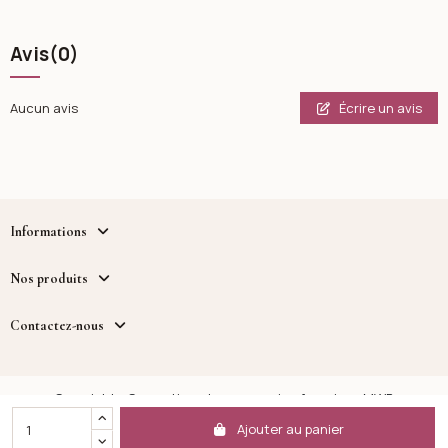
Avis
(0)
Écrire un avis
Aucun avis
Informations
Nos produits
Contactez-nous
Copyright - Cosmetique.tn - un service fourni par MWB
DISTRIBUTION™
Ajouter au panier
Facebook
Instagram