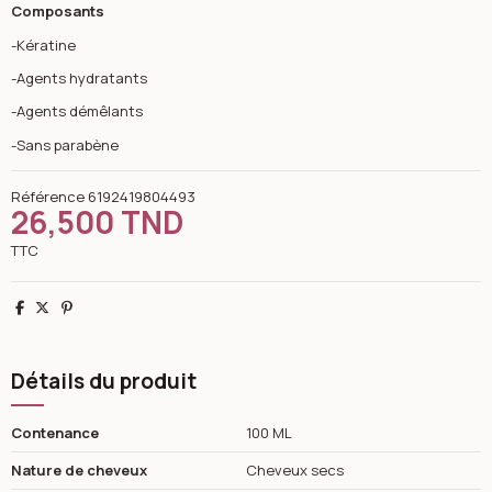
Composants
-Kératine
-Agents hydratants
-Agents démêlants
-Sans parabène
Référence
6192419804493
26,500 TND
TTC
Partager
Tweet
Pinterest
Détails du produit
Contenance
100 ML
Nature de cheveux
Cheveux secs