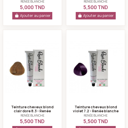
naturel11.0 - Renée
RENÉE BLANCHE
RENÉE BLANCHE
blanche
5,000 TND
5,500 TND
Ajouter au panier
Ajouter au panier
Teinture cheveux blond clair dore 8.3 - Renée blanche
Teinture cheveux b
Teinture cheveux blond
Teinture cheveux blond
clair dore 8.3 - Renée
violet 7.2 - Renée blanche
blanche
RENÉE BLANCHE
RENÉE BLANCHE
5,500 TND
5,500 TND