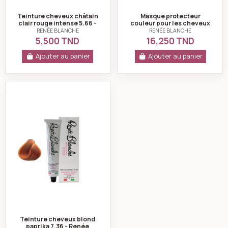
Teinture cheveux châtain
Masque protecteur
clair rouge intense 5.66 -
couleur pour les cheveux
Renée blanche
colorés 500 ml-renée
RENÉE BLANCHE
RENÉE BLANCHE
blanche
5,500 TND
16,250 TND
Ajouter au panier
Ajouter au panier
Teinture cheveux blond paprika 7.36 - Renée blanche
Teinture cheveux blond
paprika 7.36 - Renée