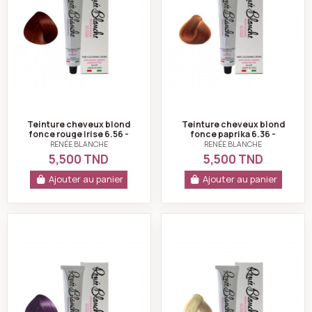
Teinture cheveux blond
Teinture cheveux blond
fonce rouge irise 6.56 -
fonce paprika 6.36 -
Renée blanche
Renée blanche
RENÉE BLANCHE
RENÉE BLANCHE
5,500 TND
5,500 TND
Ajouter au panier
Ajouter au panier
Teinture cheveux blond fonce violet 6.2 - Renée blan
Teinture cheveux b