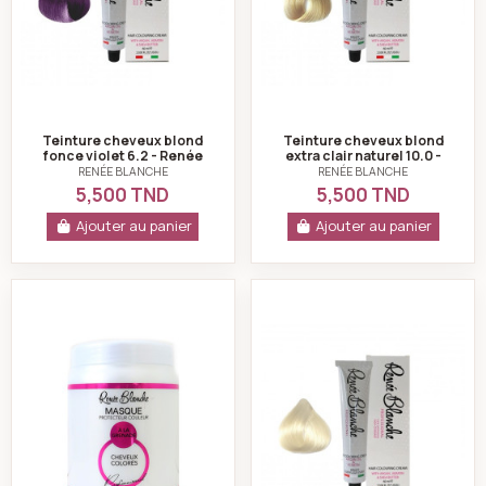
Teinture cheveux blond
Teinture cheveux blond
fonce violet 6.2 - Renée
extra clair naturel 10.0 -
blanche
Renée blanche
RENÉE BLANCHE
RENÉE BLANCHE
5,500 TND
5,500 TND
Ajouter au panier
Ajouter au panier
Masque protecteur couleur pour les cheveux colorés
Teinture cheveux 