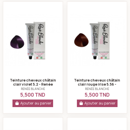
Teinture cheveux châtain clair violet 5.2 - Renée bla
Teinture cheveux c
Teinture cheveux châtain
Teinture cheveux châtain
clair violet 5.2 - Renée
clair rouge irise 5.56 -
blanche
Renée blanche
RENÉE BLANCHE
RENÉE BLANCHE
5,500 TND
5,500 TND
Ajouter au panier
Ajouter au panier
Teinture cheveux blond ultra clair bleu perle 11.2 - Re
Teinture cheveux b