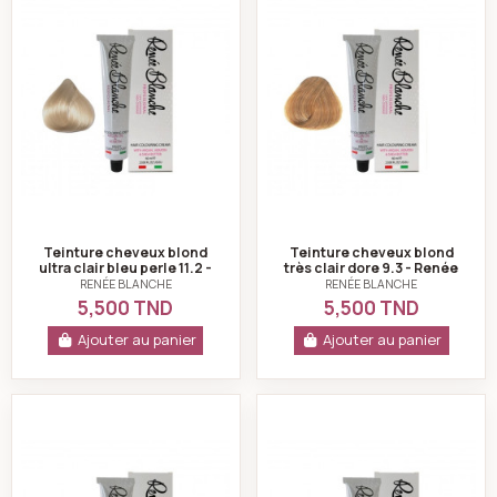
Teinture cheveux blond
Teinture cheveux blond
ultra clair bleu perle 11.2 -
très clair dore 9.3 - Renée
Renée blanche
blanche
RENÉE BLANCHE
RENÉE BLANCHE
5,500 TND
5,500 TND
Ajouter au panier
Ajouter au panier
Teinture cheveux blond fonce rouge irise 6.56 - René
Teinture cheveux 