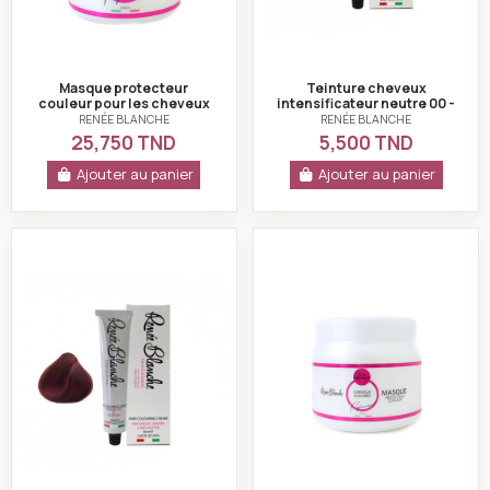
Masque protecteur
Teinture cheveux
couleur pour les cheveux
intensificateur neutre 00 -
colorés 900 ml-renée
Renée blanche
RENÉE BLANCHE
RENÉE BLANCHE
blanche
25,750 TND
5,500 TND
Ajouter au panier
Ajouter au panier
Teinture cheveux châtain clair rouge intense 5.66 - 
Masque protecteur