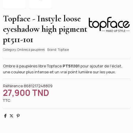
Topface - Instyle loose
Topface
eyeshadow high pigment
pt511-101
Category:
Ombres à paupières
Brand:
Topface
Ombre à paupières libre Topface
PT511.101
pour ajouter de l'éclat,
une couleur plus intense et un vrai point lumière sur les yeux.
Référence
8681217248809
27,900 TND
TTC
Partager
Tweet
Pinterest