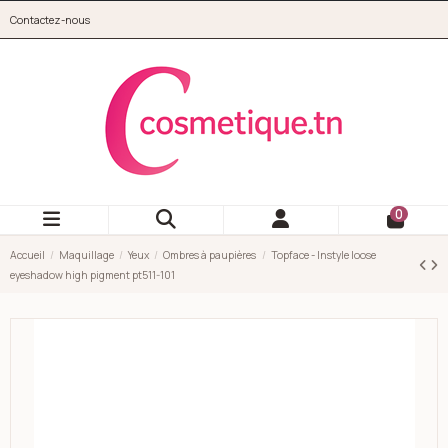
Aller au contenu principal
Contactez-nous
cosmetique.tn
0
Accueil
Maquillage
Yeux
Ombres à paupières
Topface - Instyle loose
eyeshadow high pigment pt511-101