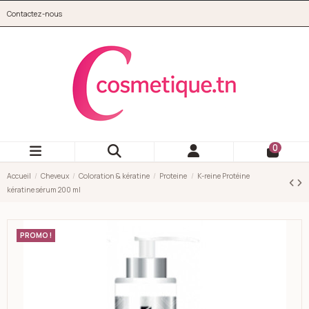
Aller au contenu principal
Contactez-nous
cosmetique.tn
0
Accueil
Cheveux
Coloration & kératine
Proteine
K-reine Protéine
kératine sérum 200 ml
PROMO !