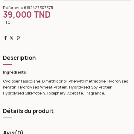
Référence
6192427307375
39,000 TND
TTC
Partager
Tweet
Pinterest
Description
Ingrédients:
Cyclopentasiloxane, Dimethiconol, Phenyltrimethicone, Hydrolysed
Keratin, Hydrolysed Wheat Protein, Hydrolysed Soy Protein,
Hydrolysed SilkProtein, Toœpheryl Acetate, Fragrance.
Détails du produit
Avis
(0)