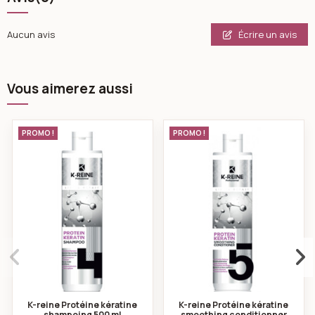
Écrire un avis
Aucun avis
Vous aimerez aussi
K-reine Protéine kératine shampoing 500 ml
K-reine Protéine k
PROMO !
PROMO !
K-reine Protéine kératine
K-reine Protéine kératine
shampoing 500 ml
smoothing conditionner