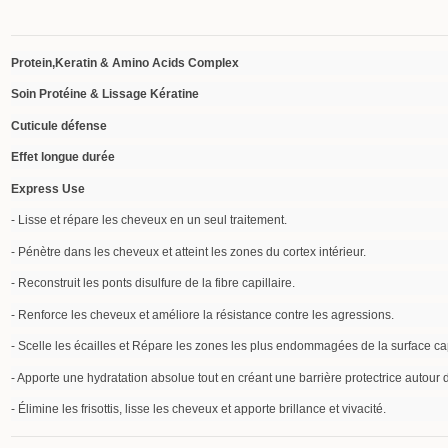
Protein,Keratin & Amino Acids
Complex
Soin Protéine & Lissage Kératine
Cuticule défense
Effet longue durée
Express Use
- Lisse et répare les cheveux en un seul traitement.
- Pénètre dans les cheveux et atteint les zones du cortex intérieur.
- Reconstruit les ponts disulfure de la fibre capillaire.
- Renforce les cheveux et améliore la résistance contre les agressions.
- Scelle les écailles et Répare les zones les plus endommagées de la surface cap
- Apporte une hydratation absolue tout en créant une barrière protectrice autour de
n image gallery for K-reine Protein keratin smoothing therapy 10
- Élimine les frisottis, lisse les cheveux et apporte brillance et vivacité.