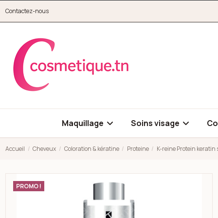
Aller au contenu principal
Contactez-nous
cosmetique.tn
Maquillage
Soins visage
Co
Accueil
Cheveux
Coloration & kératine
Proteine
K-reine Protein kerati
Open high resolution image of K-reine Protein keratin smoothi
PROMO !