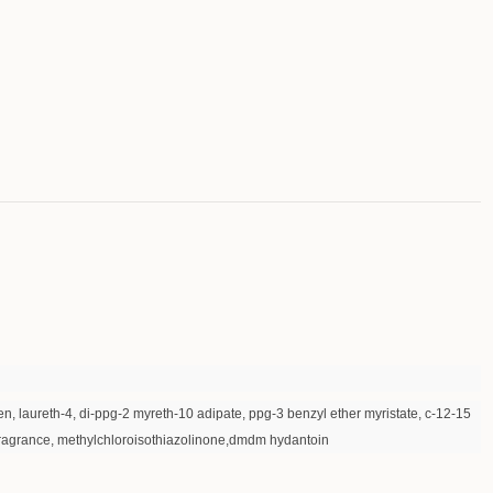
en, laureth-4, di-ppg-2 myreth-10 adipate, ppg-3 benzyl ether myristate, c-12-15
d, fragrance, methylchloroisothiazolinone,dmdm hydantoin