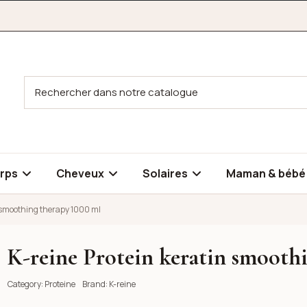
rps
Cheveux
Solaires
Maman & béb
n smoothing therapy 1000 ml
K-reine Protein keratin smooth
ng therapy 1000 ml
Category:
Proteine
Brand:
K-reine