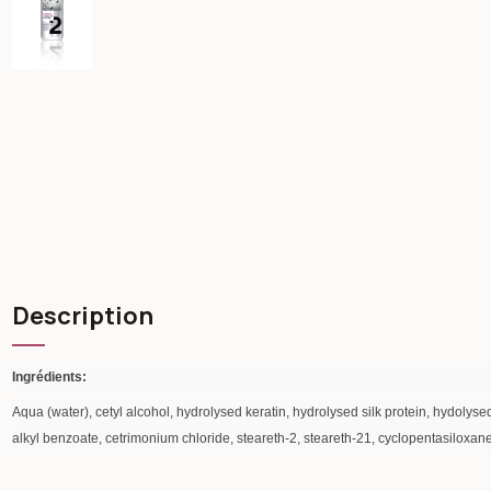
Description
Ingrédients:
Aqua (water), cetyl alcohol, hydrolysed keratin, hydrolysed silk protein, hydolys
alkyl benzoate, cetrimonium chloride, steareth-2, steareth-21, cyclopentasiloxane