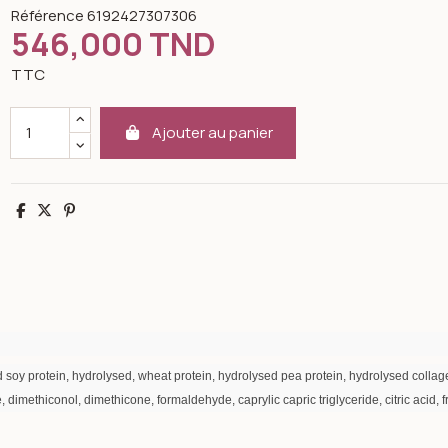
Référence
6192427307306
546,000 TND
TTC
Ajouter au panier
Partager
Tweet
Pinterest
ed soy protein, hydrolysed, wheat protein, hydrolysed pea protein, hydrolysed collag
, dimethiconol, dimethicone, formaldehyde, caprylic capric triglyceride, citric aci