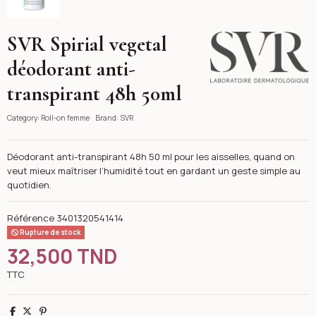
SVR Spirial vegetal
SVR
déodorant anti-
transpirant 48h 50ml
Category:
Roll-on femme
Brand:
SVR
Déodorant anti-transpirant 48h 50 ml pour les aisselles, quand on
veut mieux maîtriser l’humidité tout en gardant un geste simple au
quotidien.
Référence
3401320541414
Rupture de stock
32,500 TND
TTC
Partager
Tweet
Pinterest