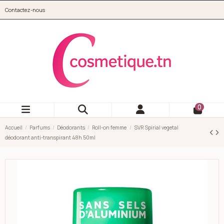
Aller au contenu principal
Contactez-nous
cosmetique.tn
0
Accueil
Parfums
Déodorants
Roll-on femme
SVR Spirial vegetal
déodorant anti-transpirant 48h 50ml