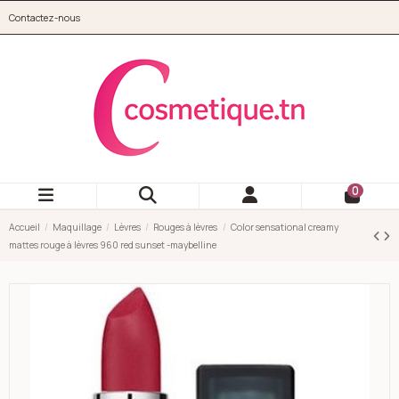
Aller au contenu principal
Contactez-nous
cosmetique.tn
0
Accueil
Maquillage
Lèvres
Rouges à lèvres
Color sensational creamy
mattes rouge à lèvres 960 red sunset -maybelline