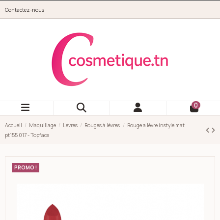
Aller au contenu principal
Contactez-nous
cosmetique.tn
0
Accueil
Maquillage
Lèvres
Rouges à lèvres
Rouge a lèvre instyle mat
pt155 017 - Topface
PROMO !