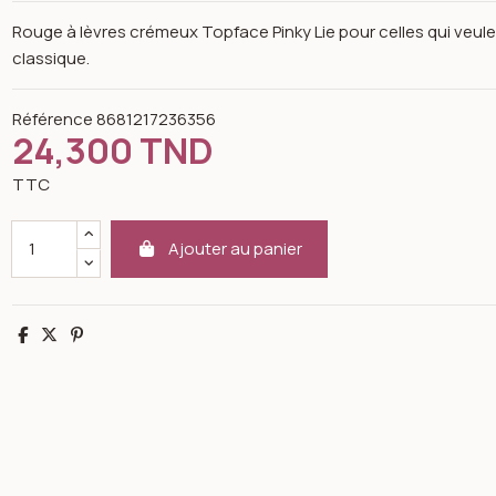
Rouge à lèvres crémeux Topface Pinky Lie pour celles qui veule
classique.
Référence
8681217236356
24,300 TND
TTC
Ajouter au panier
Partager
Tweet
Pinterest
n image gallery for Topface Instyle creamy lipstick n°05 pinky lie