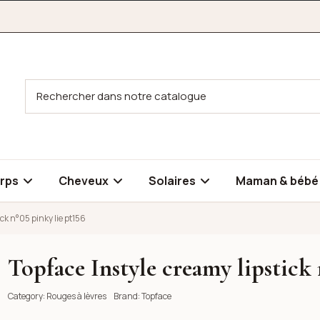
rps
Cheveux
Solaires
Maman & béb
ick n°05 pinky lie pt156
Topface Instyle creamy lipstick 
°05 pinky lie pt156
Category:
Rouges à lèvres
Brand:
Topface