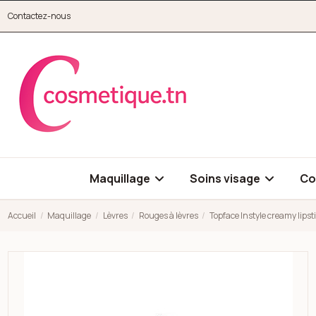
Aller au contenu principal
Contactez-nous
cosmetique.tn
Maquillage
Soins visage
Co
Accueil
Maquillage
Lèvres
Rouges à lèvres
Topface Instyle creamy lipst
Open high resolution image of Topface Instyle creamy lipstick n